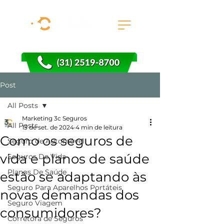
Post
All Posts
Marketing 3c Seguros
All Posts
13 de set. de 2024
4 min de leitura
Como os seguros de
Seguro de Automóvel
vida e planos de saúde
Seguros De Vida
Planos De Saúde
estão se adaptando às
Seguro Para Aparelhos Portáteis
novas demandas dos
Seguro Viagem
consumidores?
Corretora de Seguros