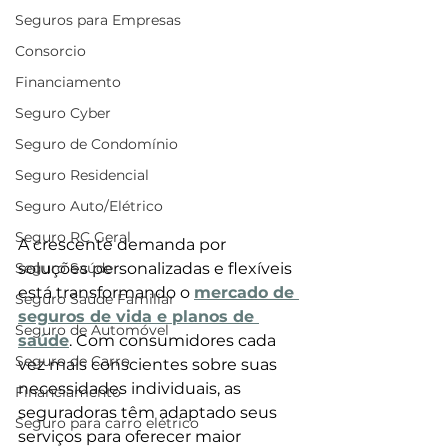
Seguros para Empresas
Consorcio
Financiamento
Seguro Cyber
Seguro de Condomínio
Seguro Residencial
Seguro Auto/Elétrico
Seguro RC Geral
A crescente demanda por 
Seguro Saúde
soluções personalizadas e flexíveis 
está transformando o 
mercado de 
Seguro Saúde Familiar
seguros de vida e planos de 
Seguro de Automóvel
saúde
. Com consumidores cada 
Seguro de Carro
vez mais conscientes sobre suas 
necessidades individuais, as 
Financiamento
seguradoras têm adaptado seus 
Seguro para carro elétrico
serviços para oferecer maior 