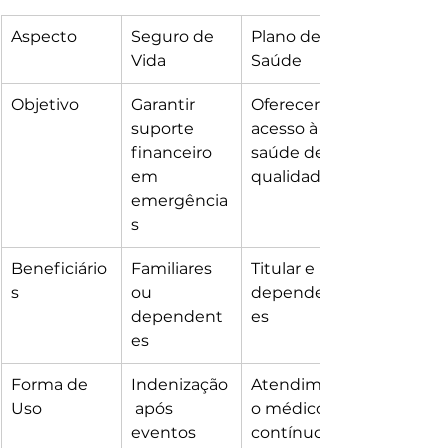
Aspecto
Seguro de 
Plano de 
Vida
Saúde
Objetivo
Garantir 
Oferecer 
suporte 
acesso à 
financeiro 
saúde de 
em 
qualidade
emergência
s
Beneficiário
Familiares 
Titular e 
s
ou 
dependent
dependent
es
es
Forma de 
Indenização
Atendiment
Uso
 após 
o médico 
eventos 
contínuo