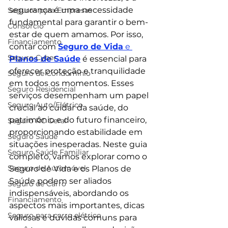
segurança é uma necessidade 
Seguros para Empresas
fundamental para garantir o bem-
Consorcio
estar de quem amamos. Por isso, 
Financiamento
contar com 
Seguro de Vida
 e 
Seguro Cyber
Planos de Saúde
 é essencial para 
oferecer proteção e tranquilidade 
Seguro de Condomínio
em todos os momentos. Esses 
Seguro Residencial
serviços desempenham um papel 
Seguro Auto/Elétrico
crucial ao cuidar da saúde, do 
patrimônio e do futuro financeiro, 
Seguro RC Geral
proporcionando estabilidade em 
Seguro Saúde
situações inesperadas. Neste guia 
Seguro Saúde Familiar
completo, vamos explorar como o 
Seguro de Automóvel
Seguro de Vida e os Planos de 
Saúde podem ser aliados 
Seguro de Carro
indispensáveis, abordando os 
Financiamento
aspectos mais importantes, dicas 
Seguro para carro elétrico
valiosas e dúvidas comuns para 