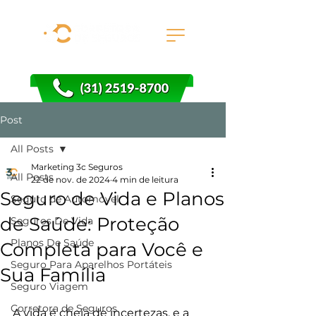
Post
All Posts
Marketing 3c Seguros
All Posts
22 de nov. de 2024
4 min de leitura
Seguro de Vida e Planos
Seguro de Automóvel
de Saúde: Proteção
Seguros De Vida
Planos De Saúde
Completa para Você e
Seguro Para Aparelhos Portáteis
Sua Família
Seguro Viagem
Corretora de Seguros
A vida é cheia de incertezas, e a 