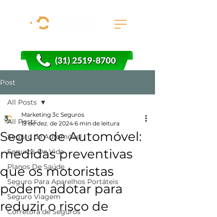
Post
All Posts
Marketing 3c Seguros
All Posts
13 de dez. de 2024
6 min de leitura
Seguro de Automóvel:
Seguro de Automóvel
medidas preventivas
Seguros De Vida
Planos De Saúde
que os motoristas
Seguro Para Aparelhos Portáteis
podem adotar para
Seguro Viagem
reduzir o risco de
Corretora de Seguros