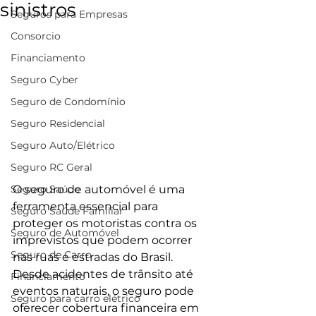
sinistros
Seguros para Empresas
Consorcio
Financiamento
Seguro Cyber
Seguro de Condomínio
Seguro Residencial
Seguro Auto/Elétrico
Seguro RC Geral
Seguro Saúde
O seguro de automóvel é uma 
ferramenta essencial para 
Seguro Saúde Familiar
proteger os motoristas contra os 
Seguro de Automóvel
imprevistos que podem ocorrer 
Seguro de Carro
nas ruas e estradas do Brasil. 
Desde acidentes de trânsito até 
Financiamento
eventos naturais, o seguro pode 
Seguro para carro elétrico
oferecer cobertura financeira em 