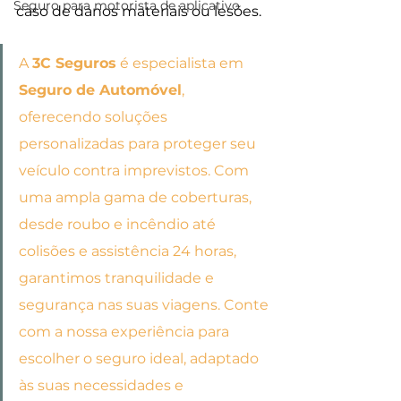
Seguro para motorista de aplicativo
caso de danos materiais ou lesões.
A 
3C Seguros
 é especialista em 
Seguro de Automóvel
, 
oferecendo soluções 
personalizadas para proteger seu 
veículo contra imprevistos. Com 
uma ampla gama de coberturas, 
desde roubo e incêndio até 
colisões e assistência 24 horas, 
garantimos tranquilidade e 
segurança nas suas viagens. Conte 
com a nossa experiência para 
escolher o seguro ideal, adaptado 
às suas necessidades e 