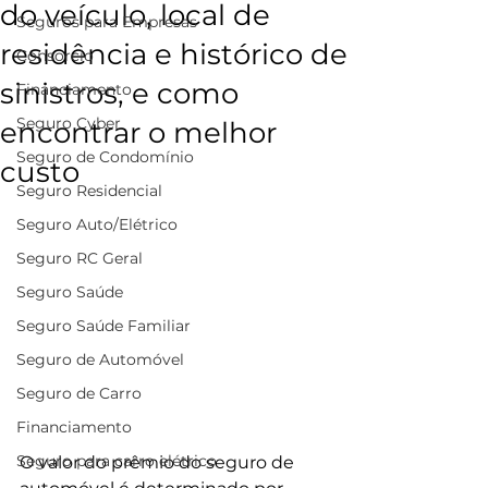
do veículo, local de
Seguros para Empresas
residência e histórico de
Consorcio
sinistros, e como
Financiamento
Seguro Cyber
encontrar o melhor
Seguro de Condomínio
custo
Seguro Residencial
Seguro Auto/Elétrico
Seguro RC Geral
Seguro Saúde
Seguro Saúde Familiar
Seguro de Automóvel
Seguro de Carro
Financiamento
Seguro para carro elétrico
O valor do prêmio do seguro de 