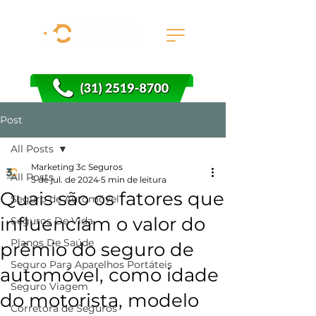
Post
All Posts
Marketing 3c Seguros
All Posts
5 de jul. de 2024
5 min de leitura
Quais são os fatores que
Seguro de Automóvel
influenciam o valor do
Seguros De Vida
Planos De Saúde
prêmio do seguro de
Seguro Para Aparelhos Portáteis
automóvel, como idade
Seguro Viagem
do motorista, modelo
Corretora de Seguros