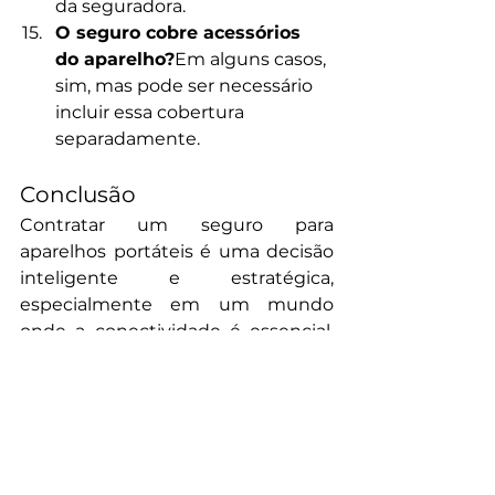
da seguradora.
O seguro cobre acessórios 
do aparelho?
Em alguns casos, 
sim, mas pode ser necessário 
incluir essa cobertura 
separadamente.
Conclusão
Contratar um seguro para 
aparelhos portáteis é uma decisão 
inteligente e estratégica, 
especialmente em um mundo 
onde a conectividade é essencial. 
Com ele, você protege seu 
investimento, reduz o impacto 
financeiro de imprevistos e 
garante tranquilidade em 
situações adversas.
Se você busca uma empresa 