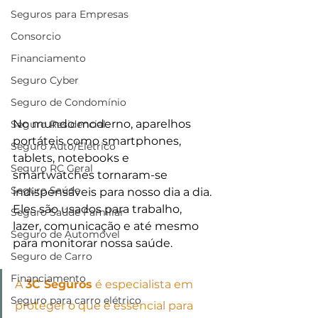
Seguros para Empresas
Consorcio
Financiamento
Seguro Cyber
Seguro de Condomínio
No mundo moderno, aparelhos 
Seguro Residencial
portáteis como smartphones, 
Seguro Auto/Elétrico
tablets, notebooks e 
Seguro RC Geral
smartwatches tornaram-se 
Seguro Saúde
indispensáveis para nosso dia a dia. 
Eles são usados para trabalho, 
Seguro Saúde Familiar
lazer, comunicação e até mesmo 
Seguro de Automóvel
para monitorar nossa saúde. 
Seguro de Carro
Financiamento
A 
3C Seguros
 é especialista em 
Seguro para carro elétrico
proteger o que é essencial para 