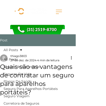
Post
All Posts
thiago3803
All Posts
27 de dez. de 2024
4 min de leitura
Quais são as vantagens
Seguro de Automóvel
de contratar um seguro
Seguros De Vida
Planos De Saúde
para aparelhos
Seguro Para Aparelhos Portáteis
portáteis?
Seguro Viagem
Corretora de Seguros