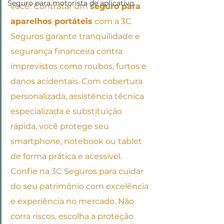
Seguro para motorista de aplicativo
você! Contratar um 
seguro para 
aparelhos portáteis
 com a 3C 
Seguros garante tranquilidade e 
segurança financeira contra 
imprevistos como roubos, furtos e 
danos acidentais. Com cobertura 
personalizada, assistência técnica 
especializada e substituição 
rápida, você protege seu 
smartphone, notebook ou tablet 
de forma prática e acessível. 
Confie na 3C Seguros para cuidar 
do seu patrimônio com excelência 
e experiência no mercado. Não 
corra riscos, escolha a proteção 