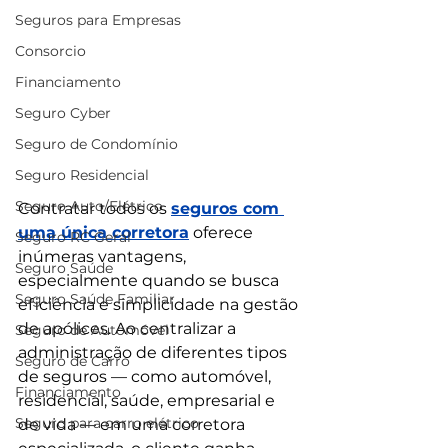
Seguros para Empresas
Consorcio
Financiamento
Seguro Cyber
Seguro de Condomínio
Seguro Residencial
Seguro Auto/Elétrico
Contratar todos os 
seguros com 
uma única corretora
 oferece 
Seguro RC Geral
inúmeras vantagens, 
Seguro Saúde
especialmente quando se busca 
Seguro Saúde Familiar
eficiência e simplicidade na gestão 
de apólices. Ao centralizar a 
Seguro de Automóvel
administração de diferentes tipos 
Seguro de Carro
de seguros — como automóvel, 
Financiamento
residencial, saúde, empresarial e 
Seguro para carro elétrico
de vida — em uma corretora 