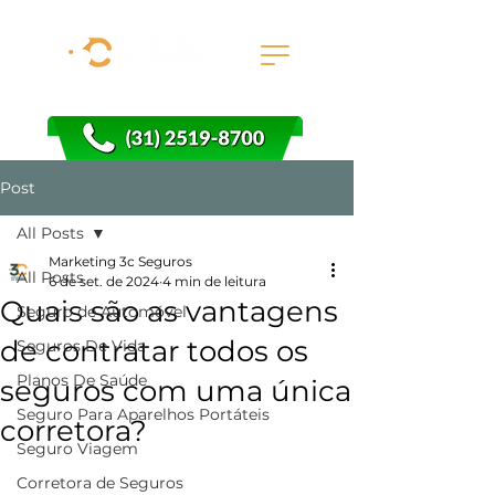
Post
All Posts
Marketing 3c Seguros
All Posts
6 de set. de 2024
4 min de leitura
Quais são as vantagens
Seguro de Automóvel
de contratar todos os
Seguros De Vida
Planos De Saúde
seguros com uma única
Seguro Para Aparelhos Portáteis
corretora?
Seguro Viagem
Corretora de Seguros