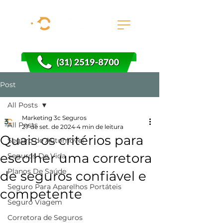
Post
All Posts
Marketing 3c Seguros
All Posts
27 de set. de 2024
4 min de leitura
Quais os critérios para
Seguro de Automóvel
escolher uma corretora
Seguros De Vida
Planos De Saúde
de seguros confiável e
Seguro Para Aparelhos Portáteis
competente
Seguro Viagem
Corretora de Seguros