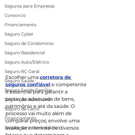
Seguros para Empresas
Consorcio
Financiamento
Seguro Cyber
Seguro de Condomínio
Seguro Residencial
Seguro Auto/Elétrico
Seguro RC Geral
Escolher uma 
corretora de 
Seguro Saúde
seguros confiável
 e competente 
Seguro Saúde Familiar
é essencial para garantir a 
proteção adequada de bens, 
Seguro de Automóvel
patrimônio e até da saúde. O 
Seguro de Carro
processo vai muito além de 
Financiamento
comparar preços; envolve uma 
Seguro para carro elétrico
avaliação criteriosa de diversos 