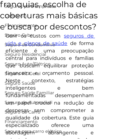
franquias, escolha de
Seguros para Empresas
coberturas mais básicas
Consorcio
e busca por descontos?
Financiamento
Seguro Cyber
Gerir os custos com 
seguros de 
vida e planos de saúde
 de forma 
Seguro de Condomínio
eficiente é uma preocupação 
Seguro Residencial
central para indivíduos e famílias 
Seguro Auto/Elétrico
que buscam equilibrar proteção 
financeira e orçamento pessoal. 
Seguro RC Geral
Neste contexto, estratégias 
Seguro Saúde
inteligentes e bem 
Seguro Saúde Familiar
fundamentadas desempenham 
Seguro de Automóvel
um papel crucial na redução de 
despesas sem comprometer a 
Seguro de Carro
qualidade da cobertura. Este guia 
Financiamento
especializado oferece uma 
Seguro para carro elétrico
abordagem abrangente e 