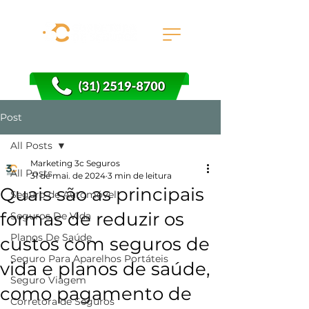
Post
All Posts
Marketing 3c Seguros
All Posts
31 de mai. de 2024
3 min de leitura
Quais são as principais
Seguro de Automóvel
formas de reduzir os
Seguros De Vida
Planos De Saúde
custos com seguros de
Seguro Para Aparelhos Portáteis
vida e planos de saúde,
Seguro Viagem
como pagamento de
Corretora de Seguros