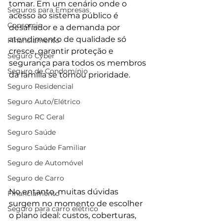
tomar. Em um cenário onde o 
Seguros para Empresas
acesso ao sistema público é 
Consorcio
desafiador e a demanda por 
atendimento de qualidade só 
Financiamento
cresce, garantir proteção e 
Seguro Cyber
segurança para todos os membros 
Seguro de Condomínio
da família se tornou prioridade. 
Seguro Residencial
Seguro Auto/Elétrico
Seguro RC Geral
Seguro Saúde
Seguro Saúde Familiar
Seguro de Automóvel
Seguro de Carro
No entanto, muitas dúvidas 
Financiamento
surgem no momento de escolher 
Seguro para carro elétrico
o plano ideal: custos, coberturas, 