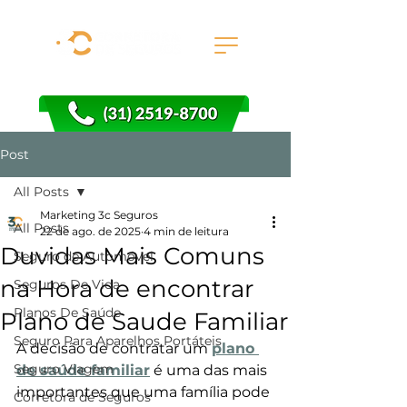
Post
All Posts
Marketing 3c Seguros
All Posts
22 de ago. de 2025
4 min de leitura
Duvidas Mais Comuns
Seguro de Automóvel
na Hora de encontrar
Seguros De Vida
Planos De Saúde
Plano de Saude Familiar
Seguro Para Aparelhos Portáteis
A decisão de contratar um 
plano 
Seguro Viagem
de saúde familiar
 é uma das mais 
importantes que uma família pode 
Corretora de Seguros