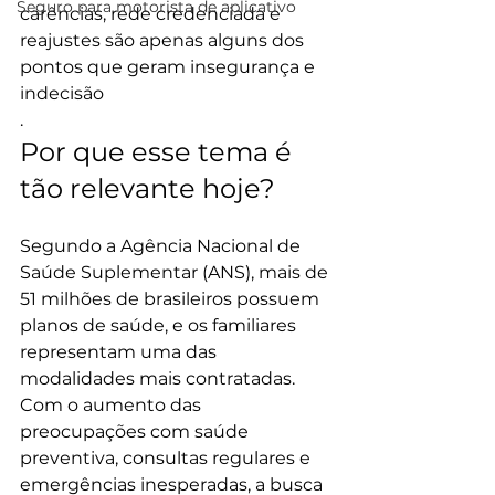
Seguro para motorista de aplicativo
carências, rede credenciada e 
reajustes são apenas alguns dos 
pontos que geram insegurança e 
indecisão
.
Por que esse tema é 
tão relevante hoje?
Segundo a Agência Nacional de 
Saúde Suplementar (ANS), mais de 
51 milhões de brasileiros possuem 
planos de saúde, e os familiares 
representam uma das 
modalidades mais contratadas. 
Com o aumento das 
preocupações com saúde 
preventiva, consultas regulares e 
emergências inesperadas, a busca 