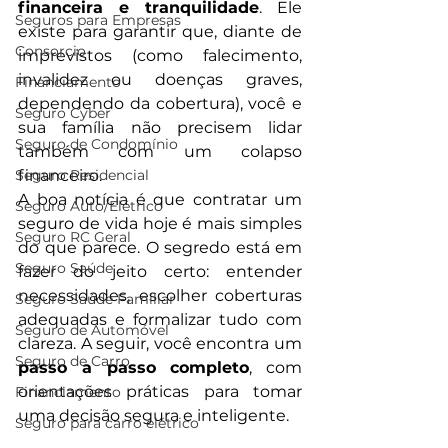
financeira e tranquilidade
. Ele 
Seguros para Empresas
existe para garantir que, diante de 
Consorcio
imprevistos (como falecimento, 
invalidez ou doenças graves, 
Financiamento
dependendo da cobertura), você e 
Seguro Cyber
sua família não precisem lidar 
Seguro de Condomínio
também com um colapso 
Seguro Residencial
financeiro.
A boa notícia é que contratar um 
Seguro Auto/Elétrico
seguro de vida hoje é mais simples 
Seguro RC Geral
do que parece. O segredo está em 
Seguro Saúde
fazer do jeito certo: entender 
necessidades, escolher coberturas 
Seguro Saúde Familiar
adequadas e formalizar tudo com 
Seguro de Automóvel
clareza. A seguir, você encontra um 
Seguro de Carro
passo a passo completo
, com 
orientações práticas para tomar 
Financiamento
uma decisão segura e inteligente.
Seguro para carro elétrico