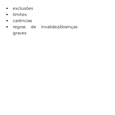
exclusões
limites
carências
regras de invalidez/doenças 
graves
Ajuste o seguro ao seu 
momento de vida
Solteiro sem dependentes: 
foco pode ser invalidez/renda
Com filhos: foco em capital 
para sustentar a família
Empresário: proteger sócio, 
empresa e continuidade 
operacional