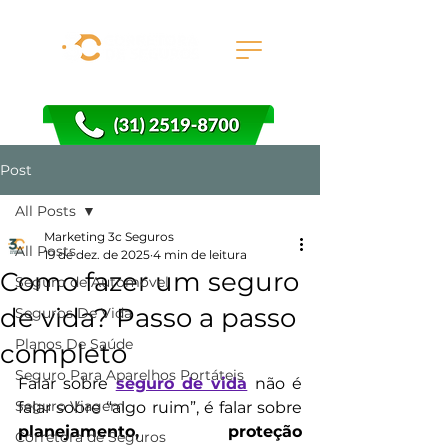
Post
All Posts
Marketing 3c Seguros
All Posts
19 de dez. de 2025
4 min de leitura
Como fazer um seguro
Seguro de Automóvel
de vida? Passo a passo
Seguros De Vida
Planos De Saúde
completo
Seguro Para Aparelhos Portáteis
Falar sobre 
seguro de vida
 não é 
Seguro Viagem
falar sobre “algo ruim”, é falar sobre 
planejamento, proteção 
Corretora de Seguros